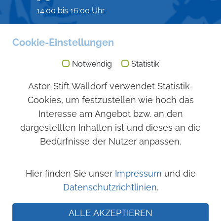
14:00 bis 16:00 Uhr
Besuchszeiten
Cookie-Einstellungen
Immer möglich
Notwendig
Statistik
Angebot
Astor-Stift Walldorf verwendet Statistik-
Cookies, um festzustellen wie hoch das
Stationärer Bereich
Sozialstation
Interesse am Angebot bzw. an den
Nachbarschaftshilfe
dargestellten Inhalten ist und dieses an die
Verhinderungspflege
Bedürfnisse der Nutzer anpassen.
Seniorenwohnungen
Kurzzeitpflege
Hier finden Sie unser
Impressum
und die
Datenschutzrichtlinien
.
ALLE AKZEPTIEREN