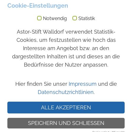
Besuchszeiten
Cookie-Einstellungen
Immer möglich
Notwendig
Statistik
Angebot
Astor-Stift Walldorf verwendet Statistik-
Cookies, um festzustellen wie hoch das
Stationärer Bereich
Sozialstation
Interesse am Angebot bzw. an den
Nachbarschaftshilfe
dargestellten Inhalten ist und dieses an die
Verhinderungspflege
Bedürfnisse der Nutzer anpassen.
Seniorenwohnungen
Kurzzeitpflege
Hier finden Sie unser
Impressum
und die
Datenschutzrichtlinien
.
ALLE AKZEPTIEREN
© 2020 Pflegezentrum der Astorstiftung
SPEICHERN UND SCHLIESSEN
Impressum
|
Datenschutzerklärung