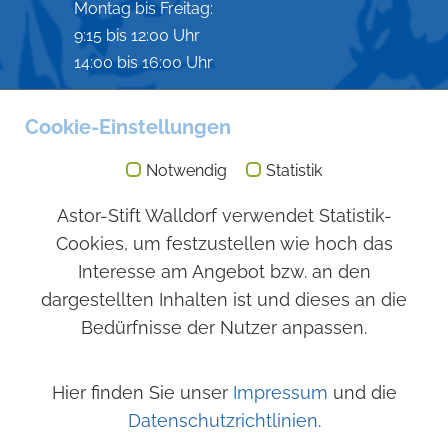
Montag bis Freitag:
9:15 bis 12:00 Uhr
14:00 bis 16:00 Uhr
Besuchszeiten
Cookie-Einstellungen
Immer möglich
Notwendig
Statistik
Angebot
Astor-Stift Walldorf verwendet Statistik-
Stationärer Bereich
Cookies, um festzustellen wie hoch das
Sozialstation
Interesse am Angebot bzw. an den
Nachbarschaftshilfe
dargestellten Inhalten ist und dieses an die
Verhinderungspflege
Bedürfnisse der Nutzer anpassen.
Seniorenwohnungen
Kurzzeitpflege
Hier finden Sie unser
Impressum
und die
Datenschutzrichtlinien
.